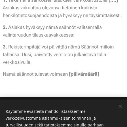
1.
Tekemällä sähköisen tilauksen verkkosivustolla
[….]
Asiakas vakuuttaa olevansa tietoinen kaikista
henkilötietosuojaehdoista ja hyväksyy ne täysimittaisesti;
2.
Asiakas hyväksyy nämä säännöt valitsemalla
valintaruudun tilauskaavakkeessa;
3.
Rekisterinpitäjä voi päivittää nämä Säännöt milloin
tahansa. Uusi, päivitetty versio on julkaistava tällä
verkkosivulla.
Nämä säännöt tulevat voimaan
[päivämäärä]
asiakaspalvelu@edustuskreat.fi
Käytämme evästeitä mahdollistaaksemme
Puh: 050-3799332
verkkosivustomme asianmukaisen toiminnan ja
Edustus Kreat
turvallisuuden sekä tarjotaksemme sinulle parhaan