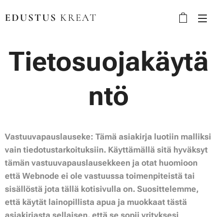
EDUSTUS
KREAT
Tietosuojakäytä
ntö
Vastuuvapauslauseke: Tämä asiakirja luotiin malliksi
vain tiedotustarkoituksiin. Käyttämällä sitä hyväksyt
tämän vastuuvapauslausekkeen ja otat huomioon
että Webnode ei ole vastuussa toimenpiteistä tai
sisällöstä jota tällä kotisivulla on. Suosittelemme,
että käytät lainopillista apua ja muokkaat tästä
asiakirjasta sellaisen, että se sopii yrityksesi