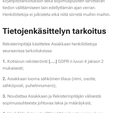
kirjanpitotarkoituksiin sekä sopimuspuolten tarvittavan
tiedon välittämiseen lain edellyttämän ajan verran.
Henkilötietoja ei julkisteta eikä niitä siirretä muihin maihin.
Tietojenkäsittelyn tarkoitus
Rekisterinpitäjä käsittelee Asiakkaan henkilötietoja
seuraavissa tarkoituksissa:
1.
Kotisivun rekisteröinti
[….]
GDPR:n luvun 4 jakson 2
mukaisesti;
2.
Asiakkaan luoma sähköinen tilaus (nimi, osoite,
sähköposti, puhelinnumero);
3.
Noudattaa Asiakkaan ja Rekisterinpitäjän välisestä
sopimussuhteesta johtuvaa lakia ja määräyksiä;