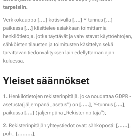
tarpeisiin.
Verkkokauppa
[….]
kotisivulla
[….]
Y-tunnus
[…]
paikassa
[…]
käsittelee asiakkaan toimittamia
henkilötietoja, jotka täyttävät ja vahvistavat käyttöehtojen,
sähköisten tilausten ja toimitusten käsittelyn sekä
tarvittavan tiedonvälityksen lain edellyttämän ajan
kuluessa.
Yleiset säännökset
1.
Henkilötietojen rekisterinpitäjä, joka noudattaa GDPR -
asetusta(jäljempänä „asetus“) on
[…..]
, Y-tunnus
[….]
,
paikassa
[….]
(jäljempänä „Rekisterinpitäjä“);
2.
Rekisterinpitäjän yhteystiedot ovat: sähköposti:
[……]
,
puh.:
[………]
;