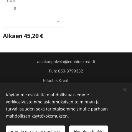
Torni
a
Alkaen
45,20
€
asiakaspalvelu@edustuskreat.fi
Puh: 050-3799332
Edustus Kreat
3259568-6
Evästeet
Käytämme evästeitä mahdollistaaksemme
Kielet
verkkosivustomme asianmukaisen toiminnan ja
Suomi
English
turvallisuuden sekä tarjotaksemme sinulle parhaan
mahdollisen käyttökokemuksen.
Lisää ostoskoriin
Hyväksy vain tarpeelliset
Hyväksy kaikki